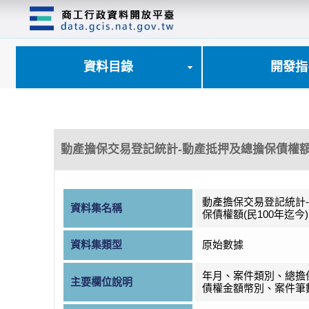
跳
到
主
要
內
資料目錄
開發指
容
區
塊
動產擔保交易登記統計-動產抵押及總擔保債權額(
動產擔保交易登記統計
資料集名稱
保債權額(民100年迄今)
資料集類型
原始數據
年月、案件類別、總擔
主要欄位說明
債權金額幣別、案件筆