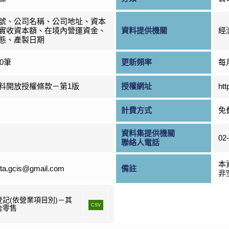
號、公司名稱、公司地址、資本
實收資本額、在境內營運資金、
資料提供機關
經
態、產製日期
00筆
更新頻率
每
料開放授權條款－第1版
授權網址
htt
計費方式
免
資料集提供機關
02
聯絡人電話
本
ta.gcis@gmail.com
備註
非
登記(依營業項目別)－其
CSV
合零售