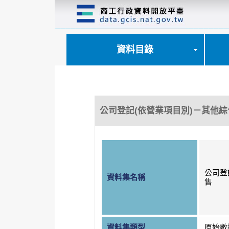
跳
到
主
要
內
資料目錄
容
區
塊
公司登記(依營業項目別)－其他
公司登
資料集名稱
售
資料集類型
原始數