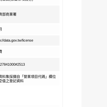
濟部商業署
月
p://data.gov.tw/license
費
-27841000#2513
資料集採擷自「營業項目代碼」欄位
空值之登記資料