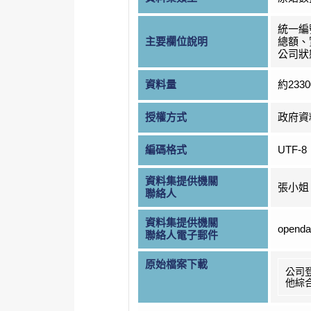
統一編
主要欄位說明
總額、
公司狀
資料量
約233
授權方式
政府資
編碼格式
UTF-8
資料集提供機關
張小姐
聯絡人
資料集提供機關
openda
聯絡人電子郵件
原始檔案下載
公司
他綜