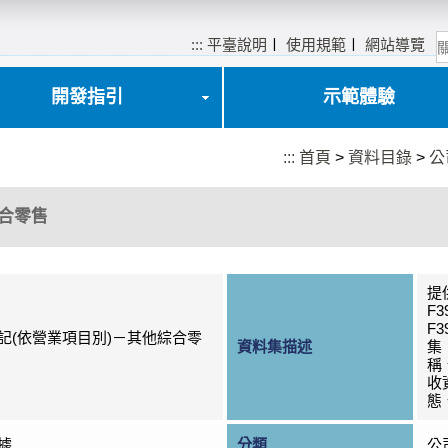
:::
平臺說明
〡
使用規範
〡
網站導覽
開發指引
示範體驗
:::
首頁
>
資料目錄
>
公
綜合零售
提
F3
F3
記(依營業項目別)－其他綜合零
資料集描述
集
稱
收
態
據
分類
公