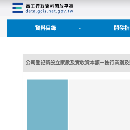
跳
到
主
要
內
資料目錄
開發指
容
區
塊
公司登記新設立家數及實收資本額－按行業別及