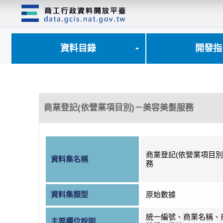
跳
到
主
要
內
資料目錄
開發指
容
區
塊
商業登記(依營業項目別)－美容美髮服務
商業登記(依營業項目別
資料集名稱
務
資料集類型
原始數據
統一編號、商業名稱、
主要欄位說明