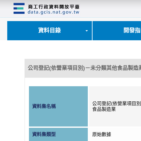
跳
到
主
要
內
資料目錄
開發指
容
區
塊
公司登記(依營業項目別)－未分類其他食品製造
公司登記(依營業項目別
資料集名稱
食品製造業
資料集類型
原始數據