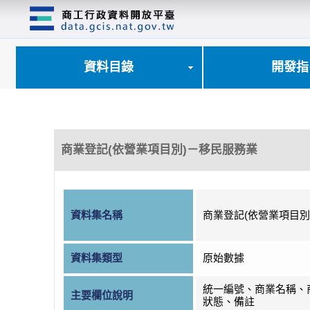
跳
到
主
要
內
資料目錄
開發指
容
區
塊
商業登記(依營業項目別)－移民服務業
資料集名稱
商業登記(依營業項目別
資料集類型
原始數據
統一編號、商業名稱、
主要欄位說明
狀態、備註