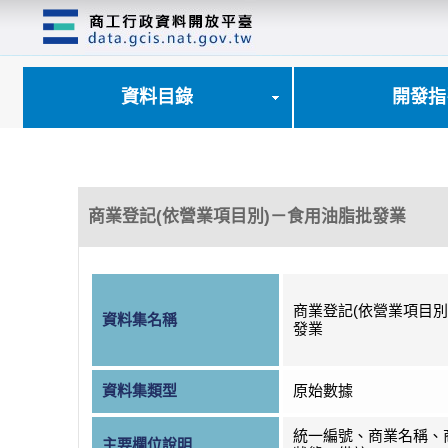
跳
到
主
要
內
資料目錄
開發指
容
區
塊
商業登記(依營業項目別)－食用油脂批發業
商業登記(依營業項目別
資料集名稱
發業
資料集類型
原始數據
統一編號、商業名稱、
主要欄位說明