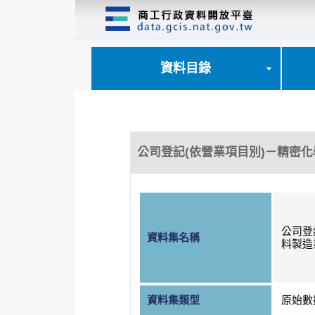
跳
到
主
要
內
資料目錄
容
區
塊
公司登記(依營業項目別)－精密
公司登
資料集名稱
料製造
資料集類型
原始數