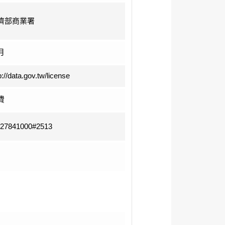
濟部商業署
月
p://data.gov.tw/license
費
-27841000#2513