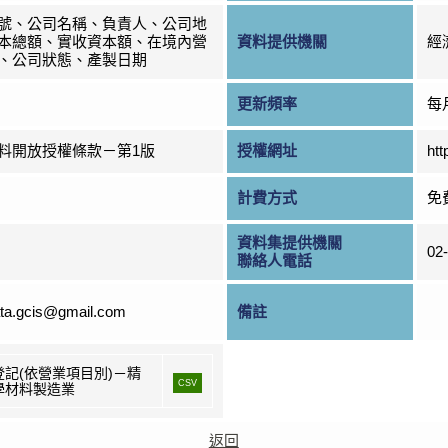
號、公司名稱、負責人、公司地
本總額、實收資本額、在境內營
資料提供機關
經
、公司狀態、產製日期
更新頻率
每
料開放授權條款－第1版
授權網址
htt
計費方式
免
資料集提供機關
02
聯絡人電話
ta.gcis@gmail.com
備註
登記(依營業項目別)－精
CSV
學材料製造業
返回