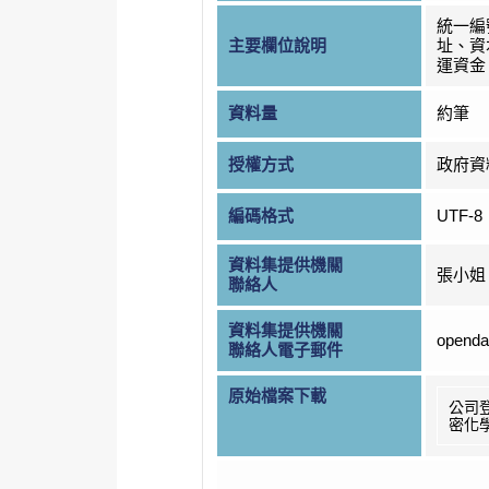
統一編
主要欄位說明
址、資
運資金
資料量
約筆
授權方式
政府資
編碼格式
UTF-8
資料集提供機關
張小姐
聯絡人
資料集提供機關
openda
聯絡人電子郵件
原始檔案下載
公司
密化