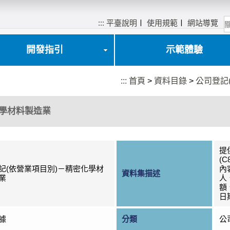
:::
平臺說明
〡
使用規範
〡
網站導覽
開發指引
示範體驗
:::
首頁
>
資料目錄
>
公司登記
化學材料製造業
提
(
記(依營業項目別)－精密化學材
內
資料集描述
業
人
額
日
據
分類
公