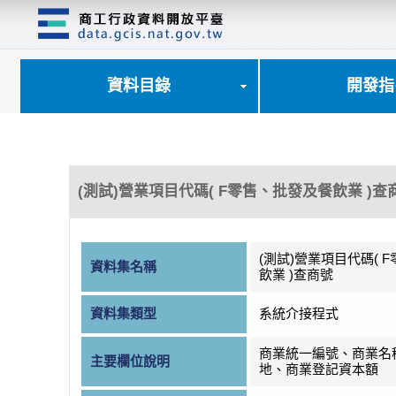
跳
到
主
要
內
資料目錄
開發指
容
區
塊
(測試)營業項目代碼( F零售、批發及餐飲業 )查
(測試)營業項目代碼( 
資料集名稱
飲業 )查商號
資料集類型
系統介接程式
商業統一編號、商業名
主要欄位說明
地、商業登記資本額