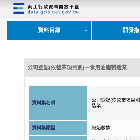
跳
到
主
要
內
資料目錄
開發指
容
區
塊
公司登記(依營業項目別)－食用油脂製造業
公司登記(依營業項目別
資料集名稱
造業
資料集類型
原始數據