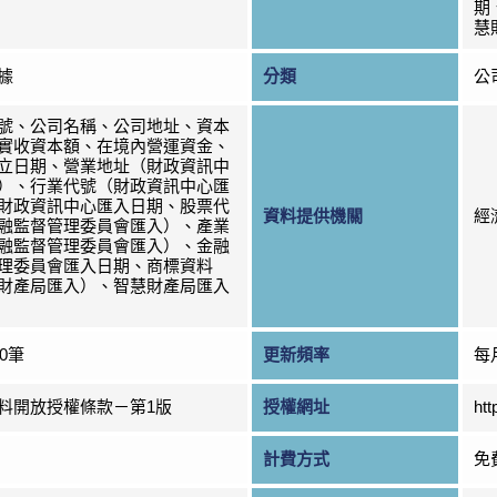
期
慧
據
分類
公
號、公司名稱、公司地址、資本
實收資本額、在境內營運資金、
立日期、營業地址（財政資訊中
）、行業代號（財政資訊中心匯
財政資訊中心匯入日期、股票代
資料提供機關
經
融監督管理委員會匯入）、產業
融監督管理委員會匯入）、金融
理委員會匯入日期、商標資料
財產局匯入）、智慧財產局匯入
90筆
更新頻率
每
料開放授權條款－第1版
授權網址
htt
計費方式
免