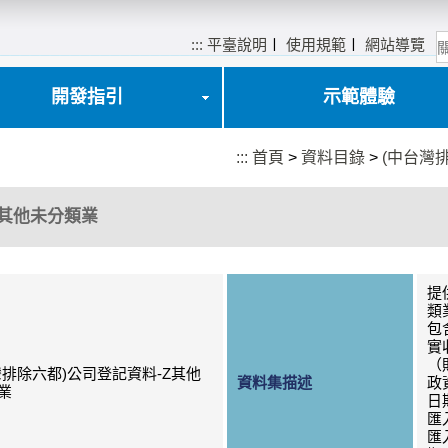
:::
平臺說明
〡
使用規範
〡
網站導覽
開發指引
示範體驗
:::
首頁
>
資料目錄
>
(中台灣
Z其他未分類業
提
類
包
實
（
灣排除六都)公司登記資料-Z其他
資料集描述
政
業
日
匯
匯