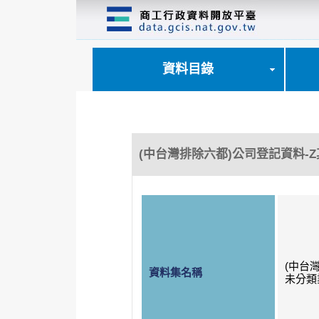
跳
到
主
要
內
資料目錄
容
區
塊
(中台灣排除六都)公司登記資料-
(中台
資料集名稱
未分類