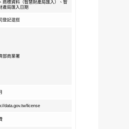
、商標資料（智慧財產局匯入）、智
財產局匯入日期
司登記混搭
濟部商業署
月
p://data.gov.tw/license
費