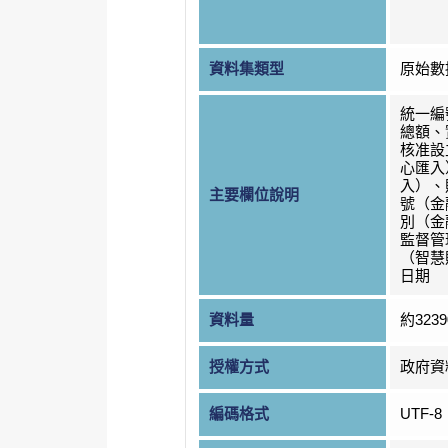
資料集類型
原始數
統一編
總額、
核准設
心匯入
入）、
主要欄位說明
號（金
別（金
監督管
（智慧
日期
資料量
約323
授權方式
政府資
編碼格式
UTF-8