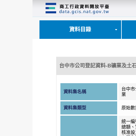
跳
到
主
要
內
資料目錄
容
區
塊
台中市公司登記資料-B礦業及土
台中市
資料集名稱
業
資料集類型
原始數
統一編
總額、
核准設