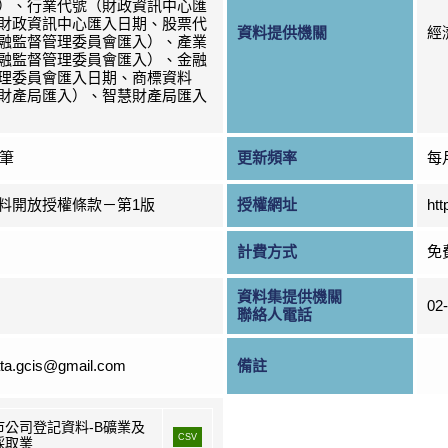
）、行業代號（財政資訊中心匯
財政資訊中心匯入日期、股票代
資料提供機關
經
融監督管理委員會匯入）、產業
融監督管理委員會匯入）、金融
理委員會匯入日期、商標資料
財產局匯入）、智慧財產局匯入
0筆
更新頻率
每
料開放授權條款－第1版
授權網址
htt
計費方式
免
資料集提供機關
02
聯絡人電話
ta.gcis@gmail.com
備註
市公司登記資料-B礦業及
CSV
採取業