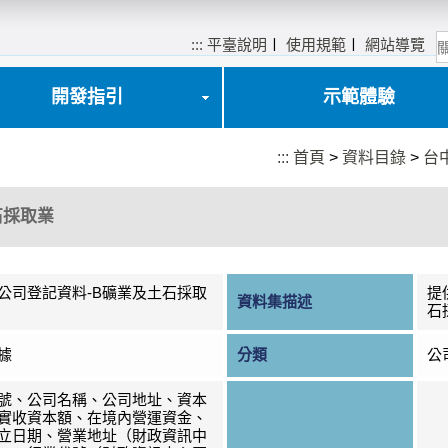
:::
平臺說明
〡
使用規範
〡
網站導覽
開發指引
示範體驗
:::
首頁
>
資料目錄
>
台
石採取業
公司登記資料-B礦業及土石採取
提
資料集描述
石
據
分類
公
號、公司名稱、公司地址、資本
實收資本額、在境內營運資金、
立日期、營業地址（財政資訊中