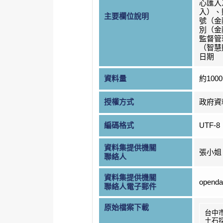
心匯入
入）、
主要欄位說明
號（金
別（金
監督管
（智慧
日期
資料量
約100
授權方式
政府資
編碼格式
UTF-8
資料集提供機關
張小姐
聯絡人
資料集提供機關
openda
聯絡人電子郵件
原始檔案下載
台中
土石