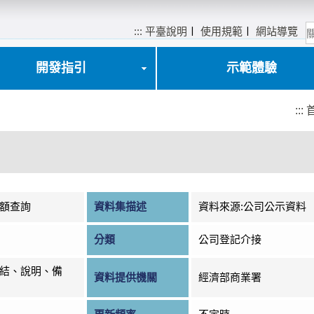
:::
平臺說明
〡
使用規範
〡
網站導覽
開發指引
示範體驗
:::
額查詢
資料集描述
資料來源:公司公示資料
分類
公司登記介接
結、說明、備
資料提供機關
經濟部商業署