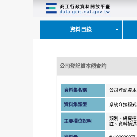
跳
到
主
要
內
資料目錄
容
區
塊
公司登記資本額查詢
資料集名稱
公司登記資本
資料集類型
系統介接程式
類別、網頁連
主要欄位說明
註、資料摘述