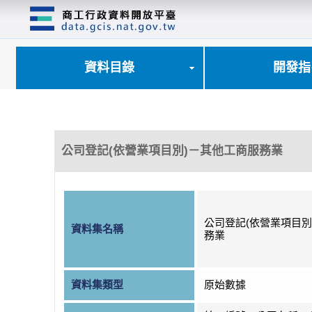
跳
到
主
要
內
資料目錄
開發指
容
區
塊
公司登記(依營業項目別)－其他工商服務業
公司登記(依營業項目別
資料集名稱
務業
資料集類型
原始數據