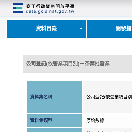
跳
到
主
要
內
資料目錄
開發指
容
區
塊
公司登記(依營業項目別)－茶葉批發業
資料集名稱
公司登記(依營業項目別
資料集類型
原始數據