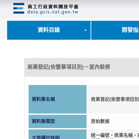
跳
到
主
要
內
資料目錄
開發指
容
區
塊
商業登記(依營業項目別)－室內裝修
資料集名稱
商業登記(依營業項目別
資料集類型
原始數據
統一編號、商業名稱、
主要欄位說明