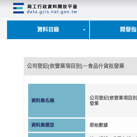
跳
到
主
要
內
資料目錄
開發指
容
區
塊
公司登記(依營業項目別)－食品什貨批發業
公司登記(依營業項目別
資料集名稱
發業
資料集類型
原始數據