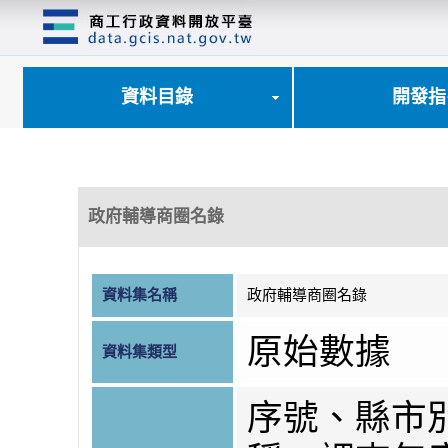
跳
到
主
要
內
資料目錄
開發指
容
區
塊
政府輔導商圈名錄
資料集名稱
政府輔導商圈名錄
原始數據
資料集類型
序號、縣市