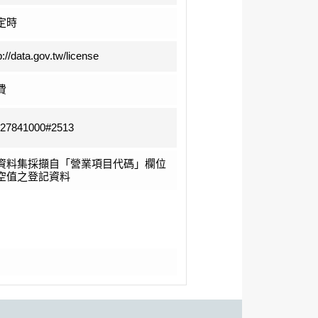
定時
p://data.gov.tw/license
費
-27841000#2513
資料集採擷自「營業項目代碼」欄位
空值之登記資料