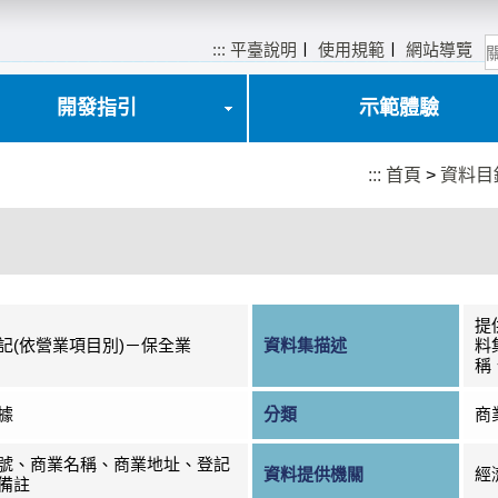
:::
平臺說明
〡
使用規範
〡
網站導覽
開發指引
示範體驗
:::
首頁
>
資料目
提
記(依營業項目別)－保全業
資料集描述
料
稱
據
分類
商
號、商業名稱、商業地址、登記
資料提供機關
經
備註