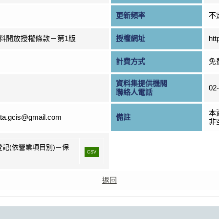
更新頻率
不
料開放授權條款－第1版
授權網址
htt
計費方式
免
資料集提供機關
02
聯絡人電話
本
ta.gcis@gmail.com
備註
非
登記(依營業項目別)－保
CSV
返回