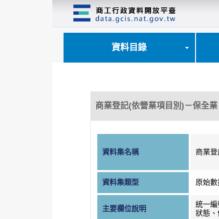
跳
到
主
要
內
資料目錄
容
區
塊
商業登記(依營業項目別)－保全業
資料集名稱
商業登
資料集類型
原始數
統一編
主要欄位說明
狀態、