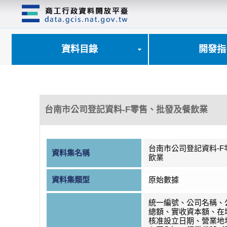
跳
到
主
要
內
資料目錄
開發指
容
區
塊
台南市公司登記資料-F零售、批發及餐飲業
台南市公司登記資料-
資料集名稱
飲業
資料集類型
原始數據
統一編號、公司名稱、
總額、實收資本額、在
核准設立日期、營業地