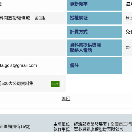
筆
更新頻率
每
料開放授權條款－第1版
授權網址
htt
計費方式
免
資料集提供機關
02
聯絡人電話
ta.gcis@gmail.com
備註
前500大公司資料集
CSV
返回
主辦單位：經濟部商業發展署 |
全國商工行
中正區福州街15號)
執行單位：宏碁資訊服務股份有限公司