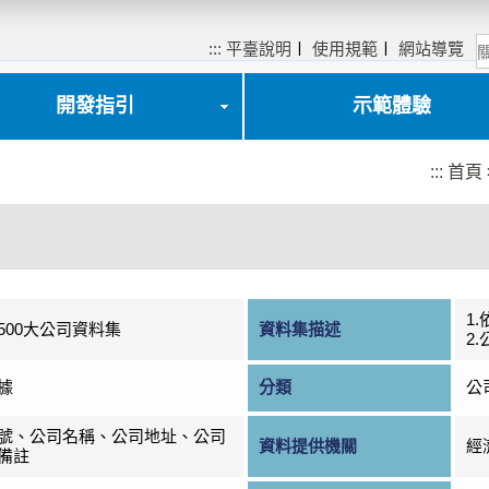
:::
平臺說明
〡
使用規範
〡
網站導覽
開發指引
示範體驗
:::
首頁
1
500大公司資料集
資料集描述
2
據
分類
公
號、公司名稱、公司地址、公司
資料提供機關
經
備註