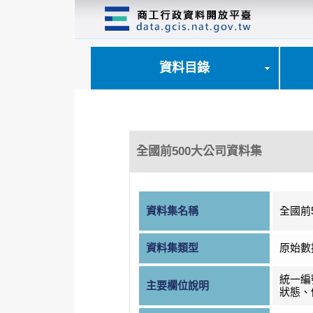
跳
到
主
要
內
資料目錄
容
區
塊
全國前500大公司資料集
資料集名稱
全國前
資料集類型
原始數
統一編
主要欄位說明
狀態、