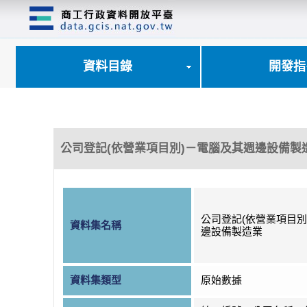
跳
到
主
要
內
資料目錄
開發指
容
區
塊
公司登記(依營業項目別)－電腦及其週邊設備製
公司登記(依營業項目別
資料集名稱
邊設備製造業
資料集類型
原始數據