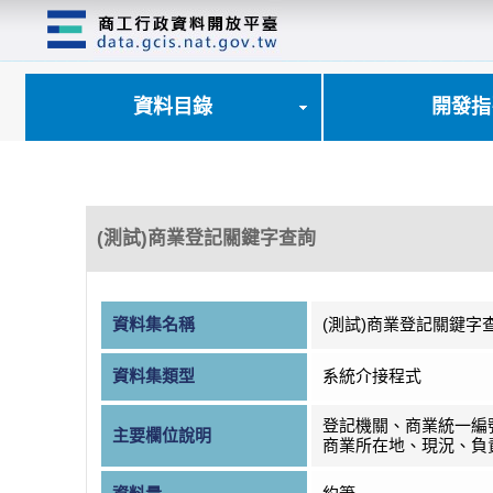
跳
到
主
要
內
資料目錄
開發指
容
區
塊
(測試)商業登記關鍵字查詢
資料集名稱
(測試)商業登記關鍵字
資料集類型
系統介接程式
登記機關、商業統一編
主要欄位說明
商業所在地、現況、負