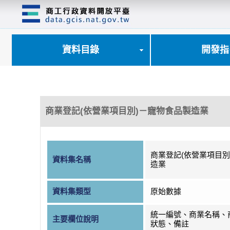
跳
到
主
要
內
資料目錄
開發指
容
區
塊
商業登記(依營業項目別)－寵物食品製造業
商業登記(依營業項目別
資料集名稱
造業
資料集類型
原始數據
統一編號、商業名稱、
主要欄位說明
狀態、備註