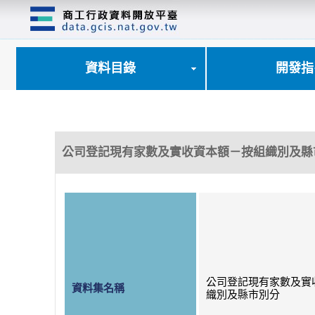
跳
到
主
要
內
資料目錄
開發指
容
區
塊
公司登記現有家數及實收資本額－按組織別及縣
公司登記現有家數及實
資料集名稱
織別及縣市別分