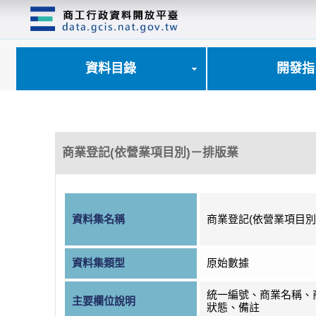
跳
到
主
要
內
資料目錄
開發指
容
區
塊
商業登記(依營業項目別)－排版業
資料集名稱
商業登記(依營業項目別
資料集類型
原始數據
統一編號、商業名稱、
主要欄位說明
狀態、備註