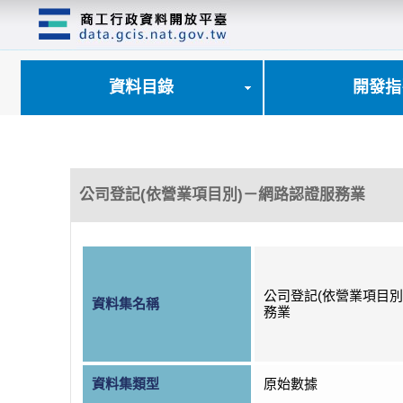
跳
到
主
要
內
資料目錄
開發指
容
區
塊
公司登記(依營業項目別)－網路認證服務業
公司登記(依營業項目別
資料集名稱
務業
資料集類型
原始數據