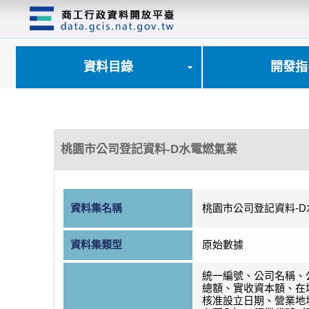
跳
到
主
要
內
資料目錄
開發指
容
區
塊
桃園市公司登記資料-D水電燃氣業
資料集名稱
桃園市公司登記資料-
資料集類型
原始數據
統一編號、公司名稱、
總額、實收資本額、在
核准設立日期、營業地