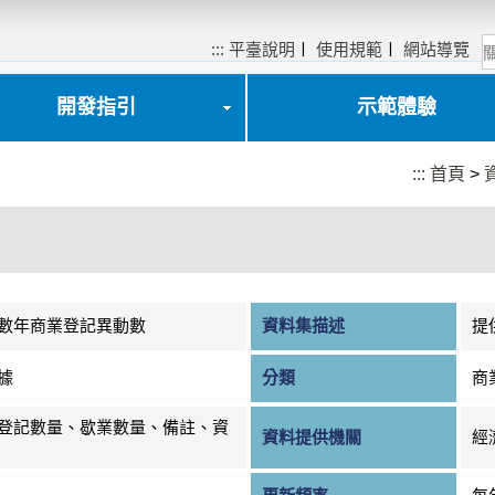
:::
平臺說明
〡
使用規範
〡
網站導覽
開發指引
示範體驗
:::
首頁
>
數年商業登記異動數
資料集描述
提
據
分類
商
登記數量、歇業數量、備註、資
資料提供機關
經