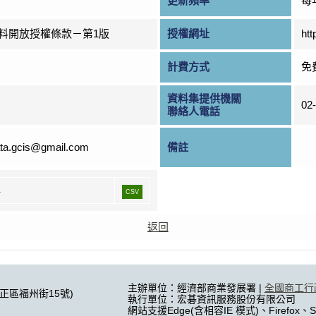
更新頻率
每
料開放授權條款－第1版
授權網址
htt
計費方式
免
資料集提供機關
02
聯絡人電話
ta.gcis@gmail.com
備註
年
CSV
返回
主辦單位：經濟部商業發展署 |
全國商工行
中正區福州街15號)
執行單位：宏碁資訊服務股份有限公司
網站支援Edge(含相容IE 模式)、Firefox、Sa