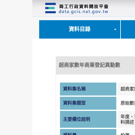
跳
到
主
要
內
資料目錄
容
區
塊
超商家數年商業登記異動數
資料集名稱
超商家
資料集類型
原始數
年度、
主要欄位說明
料摘述