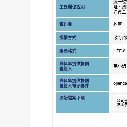
統一編
主要欄位說明
址、資
運資金
資料量
約筆
授權方式
政府資
編碼格式
UTF-8
資料集提供機關
張小姐
聯絡人
資料集提供機關
openda
聯絡人電子郵件
原始檔案下載
公司
酒零