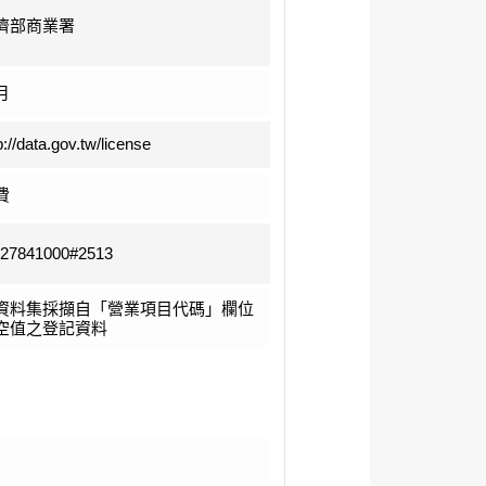
濟部商業署
月
p://data.gov.tw/license
費
-27841000#2513
資料集採擷自「營業項目代碼」欄位
空值之登記資料