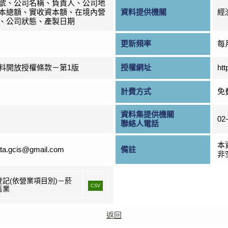
號、公司名稱、負責人、公司地
本總額、實收資本額、在境內營
資料提供機關
經
、公司狀態、產製日期
更新頻率
每
料開放授權條款－第1版
授權網址
htt
計費方式
免
資料集提供機關
02
聯絡人電話
本
ta.gcis@gmail.com
備註
非
登記(依營業項目別)－菸
CSV
售業
返回