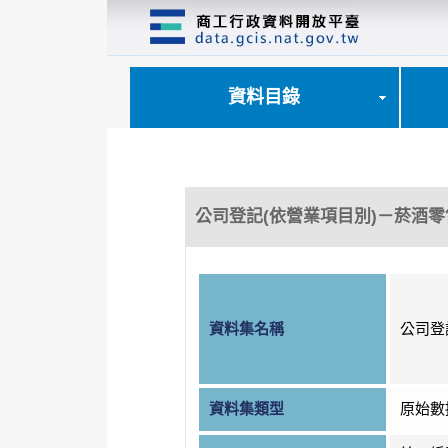
跳
到
主
要
內
資料目錄
容
區
塊
公司登記(依營業項目別)－菸酒零
資料集名稱
公司登
資料集類型
原始數