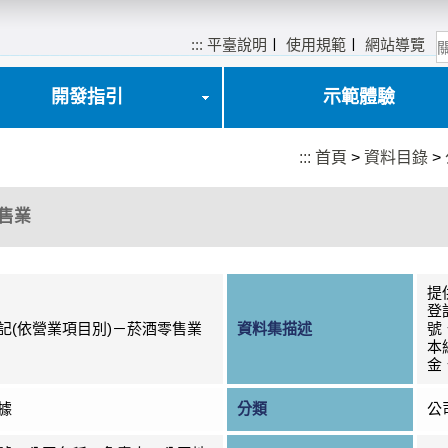
:::
平臺說明
〡
使用規範
〡
網站導覽
開發指引
示範體驗
:::
首頁
>
資料目錄
>
售業
提
登
記(依營業項目別)－菸酒零售業
資料集描述
號
本
金
據
分類
公