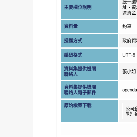
統一編
主要欄位說明
址、資
運資金
資料量
約筆
授權方式
政府資
編碼格式
UTF-8
資料集提供機關
張小姐
聯絡人
資料集提供機關
openda
聯絡人電子郵件
原始檔案下載
公司
果批