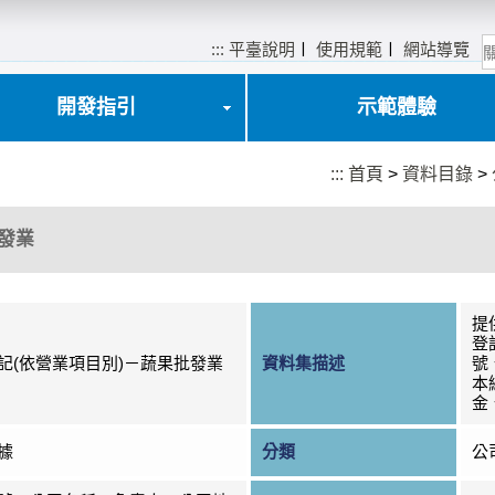
:::
平臺說明
〡
使用規範
〡
網站導覽
開發指引
示範體驗
:::
首頁
>
資料目錄
>
發業
提
登
記(依營業項目別)－蔬果批發業
資料集描述
號
本
金
據
分類
公