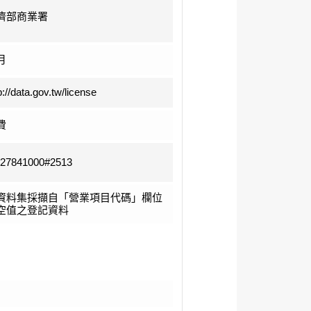
濟部商業署
月
p://data.gov.tw/license
費
-27841000#2513
資料集採擷自「營業項目代碼」欄位
空值之登記資料