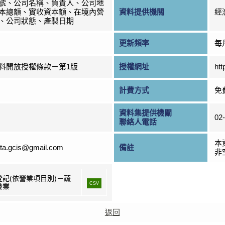
號、公司名稱、負責人、公司地
本總額、實收資本額、在境內營
資料提供機關
經
、公司狀態、產製日期
更新頻率
每
料開放授權條款－第1版
授權網址
htt
計費方式
免
資料集提供機關
02
聯絡人電話
本
ta.gcis@gmail.com
備註
非
登記(依營業項目別)－蔬
CSV
發業
返回