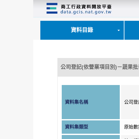
跳
到
主
要
內
資料目錄
容
區
塊
公司登記(依營業項目別)－蔬果批
資料集名稱
公司登
資料集類型
原始數