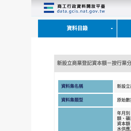
跳
到
主
要
內
資料目錄
容
區
塊
新設立商業登記資本額－按行業
資料集名稱
新設立
資料集類型
原始數
年月別
額、礦
資本額
水供應