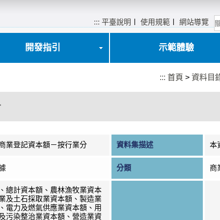
:::
平臺說明
〡
使用規範
〡
網站導覽
開發指引
示範體驗
:::
首頁
>
資料目
分
商業登記資本額－按行業分
資料集描述
本
據
分類
商
、總計資本額、農林漁牧業資本
業及土石採取業資本額、製造業
、電力及燃氣供應業資本額、用
及污染整治業資本額、營造業資