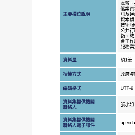
本額、
儲業資
主要欄位說明
訊及通
資本額
技術服
公共行
額、教
會工作
服務業
資料量
約1筆
授權方式
政府資
編碼格式
UTF-8
資料集提供機關
張小姐
聯絡人
資料集提供機關
openda
聯絡人電子郵件