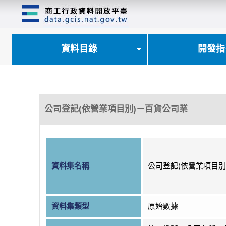
跳
到
主
要
內
資料目錄
開發指
容
區
塊
公司登記(依營業項目別)－百貨公司業
資料集名稱
公司登記(依營業項目別
資料集類型
原始數據