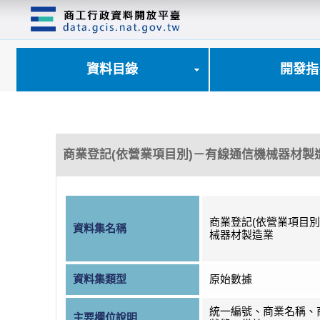
跳
到
主
要
內
資料目錄
開發指
容
區
塊
商業登記(依營業項目別)－有線通信機械器材製
商業登記(依營業項目別
資料集名稱
械器材製造業
資料集類型
原始數據
統一編號、商業名稱、
主要欄位說明