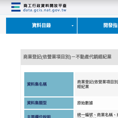
跳
到
主
要
內
資料目錄
開發指
容
區
塊
商業登記(依營業項目別)－不動產代銷經紀業
商業登記(依營業項目別
資料集名稱
經紀業
資料集類型
原始數據
統一編號、商業名稱、
主要欄位說明