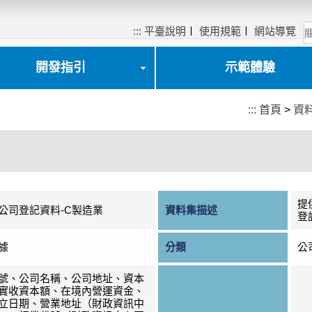
:::
平臺說明
〡
使用規範
〡
網站導覽
開發指引
示範體驗
:::
首頁
>
資
提
公司登記資料-C製造業
資料集描述
登
據
分類
公
號、公司名稱、公司地址、資本
實收資本額、在境內營運資金、
立日期、營業地址（財政資訊中