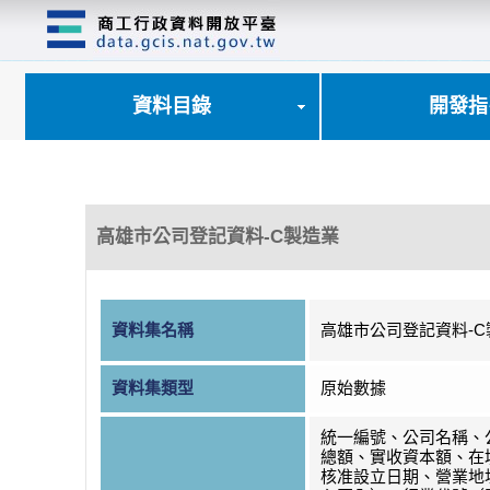
跳
到
主
要
內
資料目錄
開發指
容
區
塊
高雄市公司登記資料-C製造業
資料集名稱
高雄市公司登記資料-C
資料集類型
原始數據
統一編號、公司名稱、
總額、實收資本額、在
核准設立日期、營業地