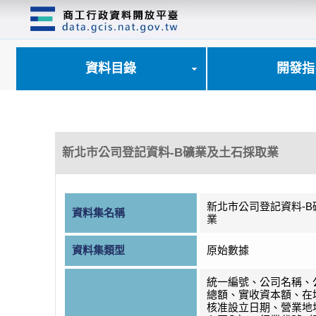
跳
到
主
要
內
資料目錄
開發指
容
區
塊
新北市公司登記資料-B礦業及土石採取業
新北市公司登記資料-
資料集名稱
業
資料集類型
原始數據
統一編號、公司名稱、
總額、實收資本額、在
核准設立日期、營業地