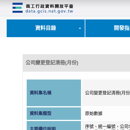
跳
到
主
要
內
資料目錄
開發指
容
區
塊
公司變更登記清冊(月份)
資料集名稱
公司變更登記清冊(月份
資料集類型
原始數據
序號、統一編號、公司
主要欄位說明