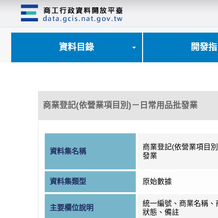
跳
到
主
要
內
資料目錄
開發指
容
區
塊
商業登記(依營業項目別)－日常用品批發業
商業登記(依營業項目別
資料集名稱
發業
資料集類型
原始數據
統一編號、商業名稱、
主要欄位說明
狀態、備註