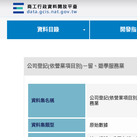
跳
到
主
要
內
資料目錄
開發指
容
區
塊
公司登記(依營業項目別)－留、遊學服務業
公司登記(依營業項目別
資料集名稱
務業
資料集類型
原始數據