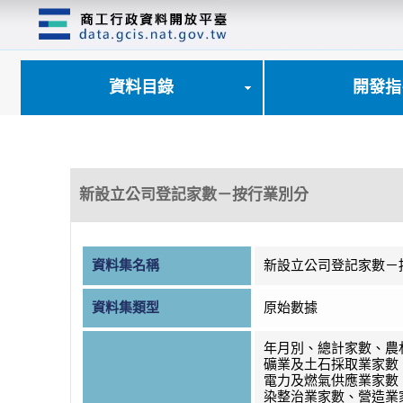
跳
到
主
要
內
資料目錄
開發指
容
區
塊
新設立公司登記家數－按行業別分
資料集名稱
新設立公司登記家數－
資料集類型
原始數據
年月別、總計家數、農
礦業及土石採取業家數
電力及燃氣供應業家數
染整治業家數、營造業