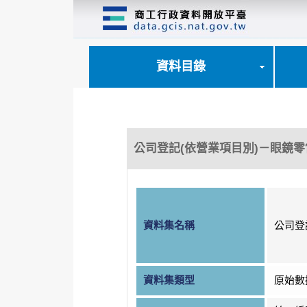
跳
到
主
要
內
資料目錄
容
區
塊
公司登記(依營業項目別)－眼鏡零
資料集名稱
公司登
資料集類型
原始數