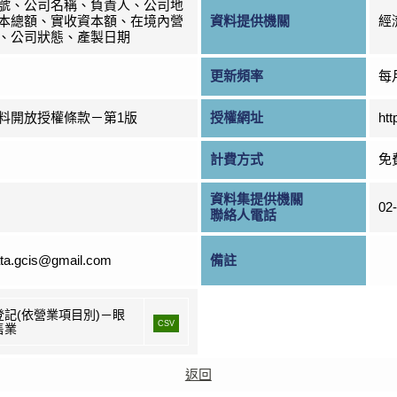
號、公司名稱、負責人、公司地
本總額、實收資本額、在境內營
資料提供機關
經
、公司狀態、產製日期
更新頻率
每
料開放授權條款－第1版
授權網址
htt
計費方式
免
資料集提供機關
02
聯絡人電話
ta.gcis@gmail.com
備註
登記(依營業項目別)－眼
CSV
售業
返回