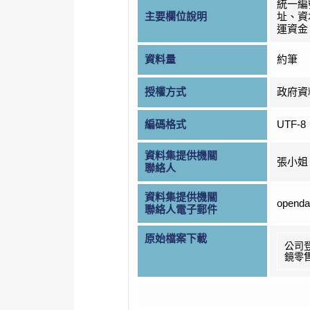
統一編
主要欄位說明
址、資
運資金
資料量
約筆
授權方式
政府資
編碼格式
UTF-8
資料集提供機關
張小姐
聯絡人
資料集提供機關
openda
聯絡人電子郵件
原始檔案下載
公司
鏡零