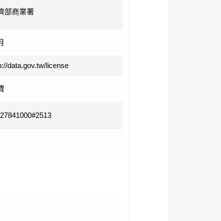
濟部商業署
月
p://data.gov.tw/license
費
-27841000#2513