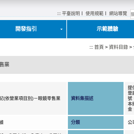
:::
平臺說明
〡
使用規範
〡
網站導覽
開發指引
示範體驗
:::
首頁
>
資料目錄
>
售業
提
登
記(依營業項目別)－眼鏡零售業
資料集描述
號
本
金
據
分類
公