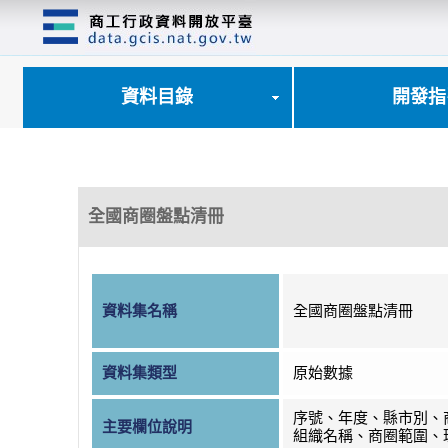
跳
到
主
要
內
資料目錄
開發指
容
區
塊
全國商圈盤點清冊
資料集名稱
全國商圈盤點清冊
資料集類型
原始數據
序號、年度、縣市別、
主要欄位說明
組織名稱、商圈範圍、