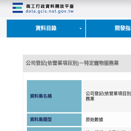
跳
到
主
要
內
資料目錄
開發指
容
區
塊
公司登記(依營業項目別)－特定寵物服務業
公司登記(依營業項目別
資料集名稱
務業
資料集類型
原始數據