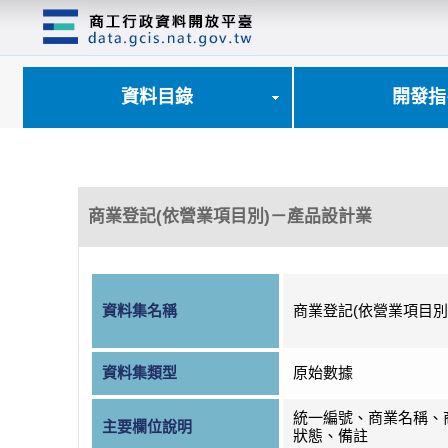
跳
到
主
要
內
資料目錄
開發指
容
區
塊
商業登記(依營業項目別)－產品設計業
資料集名稱
商業登記(依營業項目別
資料集類型
原始數據
統一編號、商業名稱、
主要欄位說明
狀態、備註