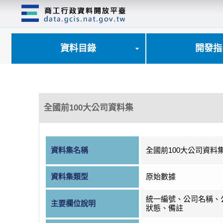
跳
到
主
要
內
資料目錄
開發指
容
區
塊
全國前100大公司資料集
資料集名稱
全國前100大公司資料
資料集類型
原始數據
統一編號、公司名稱、
主要欄位說明
狀態、備註