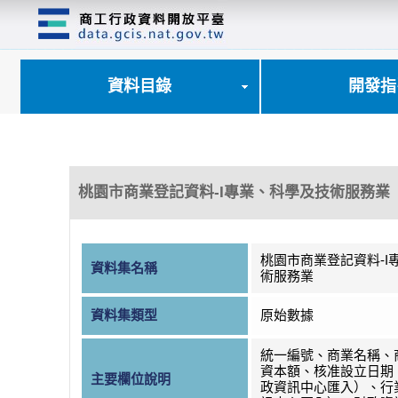
跳
到
主
要
內
資料目錄
開發指
容
區
塊
桃園市商業登記資料-I專業、科學及技術服務業
桃園市商業登記資料-I
資料集名稱
術服務業
資料集類型
原始數據
統一編號、商業名稱、
資本額、核准設立日期
主要欄位說明
政資訊中心匯入）、行