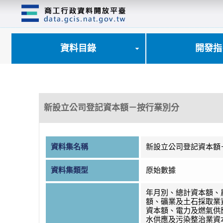
跳
到
主
要
內
資料目錄
開發指
容
區
塊
新設立公司登記資本額－按行業別分
資料集名稱
新設立公司登記資本額
資料集類型
原始數據
年月別、總計資本額、
額、礦業及土石採取業
資本額、電力及燃氣供
水供應及污染整治業資