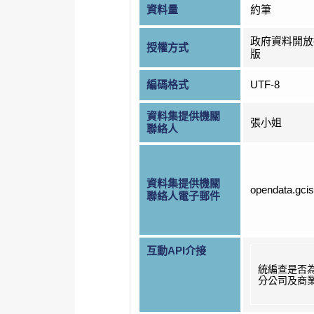
資料量
約筆
政府資料開放
授權方式
版
編碼格式
UTF-8
資料集提供機關
張小姐
聯絡人
資料集提供機關
opendata.gci
聯絡人電子郵件
互動API介接
統編查是否
分公司及商