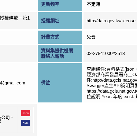
更新頻率
不定時
授權條款－第1
授權網址
http://data.gov.tw/license
計費方式
免費
資料集提供機關
02-27841000#2513
聯絡人電話
查詢條件:資料格式(json
經濟部商業發展署商工OA
件:http://data.gcis.nat.g
s@gmail.com
備註
Swagger產生API說明
https://data.gcis.nat.go
位說明 Year: 年度 exist
Json
為公司、
業
XML