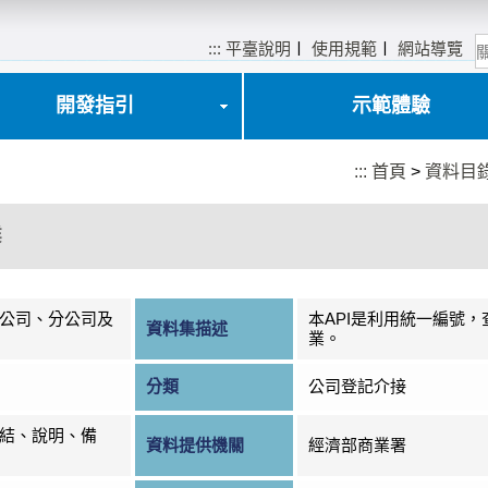
:::
平臺說明
〡
使用規範
〡
網站導覽
開發指引
示範體驗
:::
首頁
>
資料目
業
公司、分公司及
本API是利用統一編號
資料集描述
業。
分類
公司登記介接
結、說明、備
資料提供機關
經濟部商業署